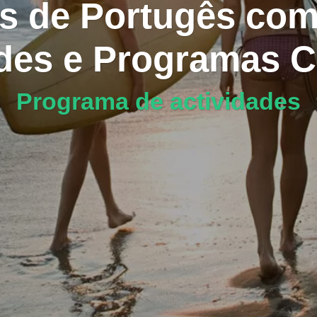
s de Portugês com 
des e Programas C
Programa de actividades