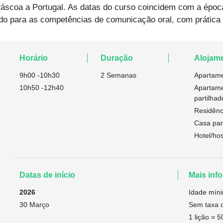
áscoa a Portugal. As datas do curso coincidem com a época
do para as competências de comunicação oral, com prática 
Horário
Duração
Alojam
9h00 -10h30
2 Semanas
Apartame
10h50 -12h40
Apartame
partilhad
Residênc
Casa part
Hotel/hos
Datas de início
Mais info
2026
Idade mín
30 Março
Sem taxa d
1 lição = 