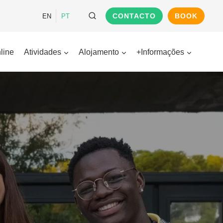
CONTACTO
BOOK
EN
PT
line
Atividades
Alojamento
+Informações