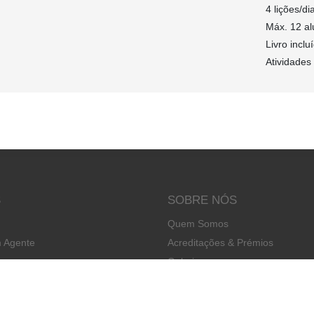
4 lições/di
Máx. 12 a
Livro inclu
Atividades 
S
SOBRE NÓS
Quem Somos
 Agente
Acreditações & Prémios
Galeria
Contactos