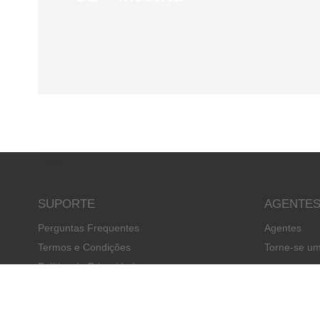
SUPORTE
AGENTE
Perguntas Frequentes
Agentes
Termos e Condições
Torne-se um
Política de Privacidade
Informação de Pagamentos: Como Pagar o
seu Curso