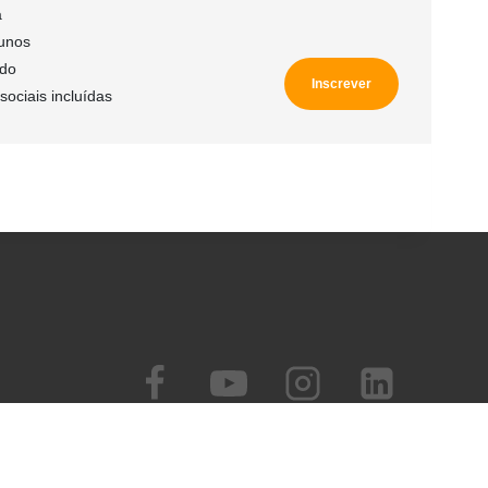
a
lunos
ído
Inscrever
sociais incluídas