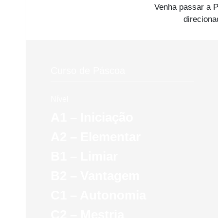
Venha passar a P
direciona
Curso de Páscoa
Nível
A1 – Iniciação
A2 – Elementar
B1 – Limiar
B2 – Vantagem
C1 – Autonomia
C2 – Mestria