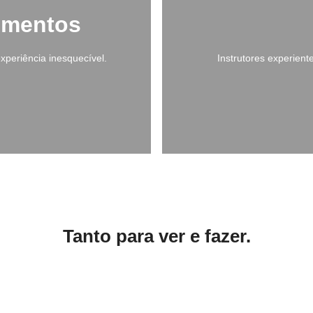
umentos
xperiência inesquecível.
Instrutores experient
Tanto para ver e fazer.