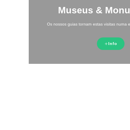
Museus & Mon
Os nossos guias tornam estas visitas numa e
Info