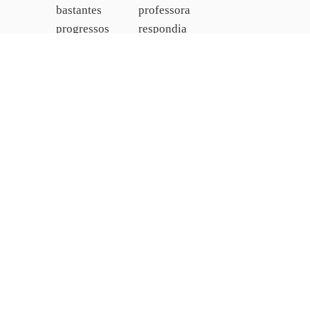
bastantes
professora
progressos
respondia
num
a
curto
todas
espaço
as
de
questões
tempo.
dos
alunos.
John
Still
Johanna
REINO
Behrens
UNIDO
ALEMANHA
Contacto
Book