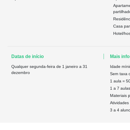
Apartame
partilhad
Residênc
Casa part
Hotel/hos
Datas de início
Mais info
Qualquer segunda-feira de 1 janeiro a 31
Idade mín
dezembro
Sem taxa d
1 aula = 5
1 a 7 aulas
Materiais 
Atividades 
3 a 4 alun