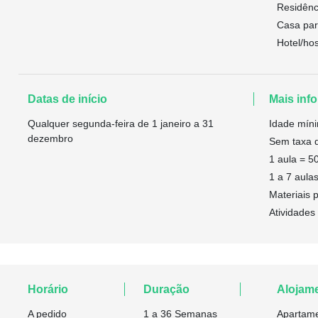
Residênc
Casa part
Hotel/hos
Datas de início
Mais info
Qualquer segunda-feira de 1 janeiro a 31
Idade mín
dezembro
Sem taxa d
1 aula = 5
1 a 7 aulas
Materiais 
Atividades 
Horário
Duração
Alojam
A pedido
1 a 36 Semanas
Apartame