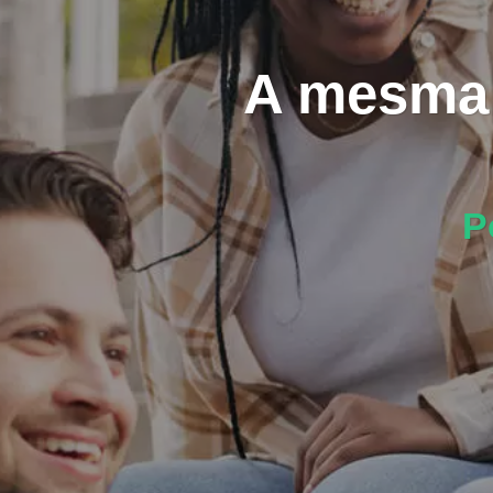
A mesma l
P