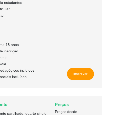
ia estudantes
icular
tel
ima 18 anos
e inscrição
0 min
/dia
pedagógicos incluídos
Inscrever
sociais incluídas
ento
Preços
Preços desde
nto partilhado, quarto single