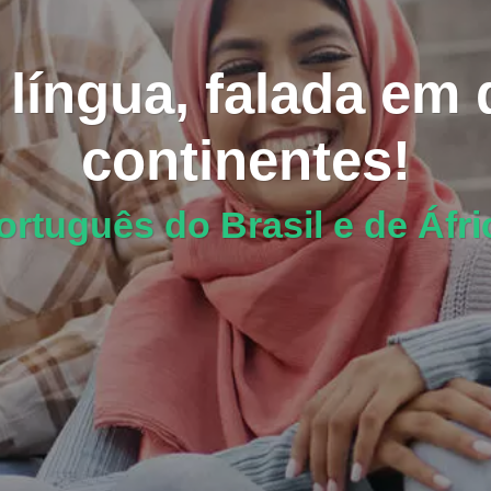
íngua, falada em 
continentes!
ortuguês do Brasil e de Áfri