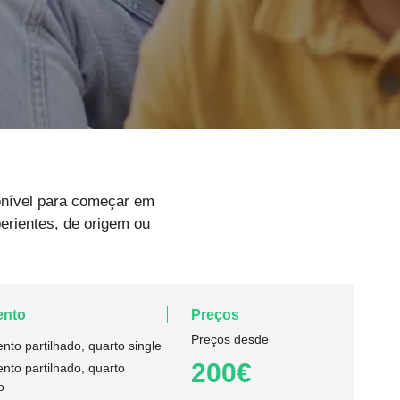
onível para começar em
erientes, de origem ou
ento
Preços
Preços desde
nto partilhado, quarto single
200€
nto partilhado, quarto
o