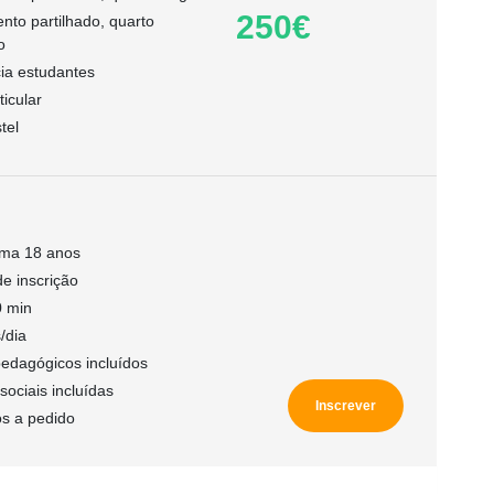
250€
nto partilhado, quarto
o
ia estudantes
icular
tel
ima 18 anos
e inscrição
0 min
/dia
pedagógicos incluídos
sociais incluídas
Inscrever
os a pedido